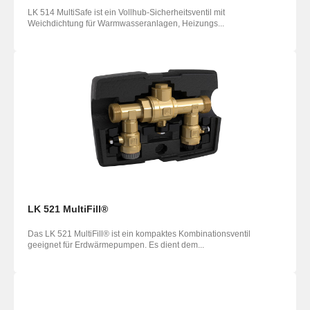
LK 514 MultiSafe ist ein Vollhub-Sicherheitsventil mit
Weichdichtung für Warmwasseranlagen, Heizungs...
LK 521 MultiFill®
Das LK 521 MultiFill® ist ein kompaktes Kombinationsventil
geeignet für Erdwärmepumpen. Es dient dem...