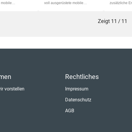
 mobile
voll ausgerüstete mobile
zusätzliche E
Bauheizung. Sie eignet...
Bauheizung. Sie eignet sic...
oder bei dene.
Zeigt
11 / 11
hmen
Rechtliches
ir vorstellen
Impressum
Datenschutz
AGB