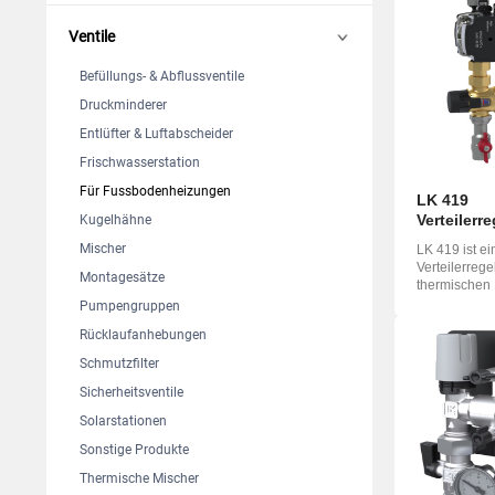
Suomi
English
Deutsch
Ventile
Italiano
Befüllungs- & Abflussventile
Yкраїнська
Druckminderer
Suomi
Entlüfter & Luftabscheider
Frischwasserstation
Für Fussbodenheizungen
LK 419
Verteilerr
Kugelhähne
Mischer
LK 419 ist ei
Verteilerrege
Montagesätze
thermischen Mi
Regelstation 
Pumpengruppen
Rücklaufanhebungen
Schmutzfilter
Sicherheitsventile
Solarstationen
Sonstige Produkte
Thermische Mischer