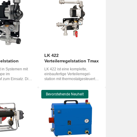
LK 422
gelstation
Verteilerregelstation Tmax
 in Systemen mit
LK 422 ist eine komplette,
pe im
einbaufertige Verteilerr­egel­
uf zum Einsatz. Die
station mit thermostatgesteuerter
egelst...
Konstanth...
Bevorstehende Neuheit