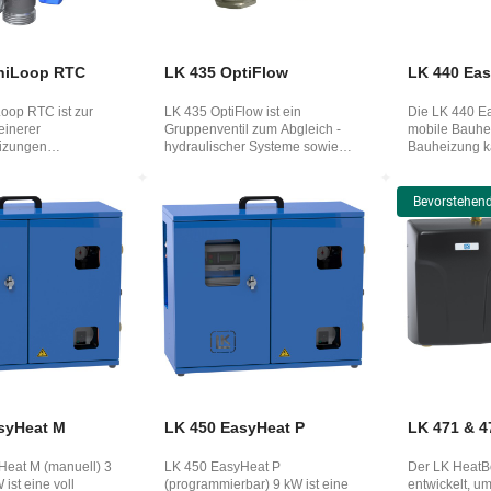
niLoop RTC
LK 435 OptiFlow
LK 440 Ea
oop RTC ist zur
LK 435 OptiFlow ist ein
Die LK 440 Ea
einerer
Gruppenventil zum Abgleich ­
mobile Bauhe
izungen
hydraulischer Systeme sowie
Bauheizung k
die mit einem
Fussbodenheizungen, ...
provisorische
Bevorstehend
syHeat M
LK 450 EasyHeat P
LK 471 & 4
Heat M (manuell) 3
LK 450 EasyHeat P
Der LK HeatB
ist eine voll
(programmierbar) 9 kW ist eine
entwickelt, u