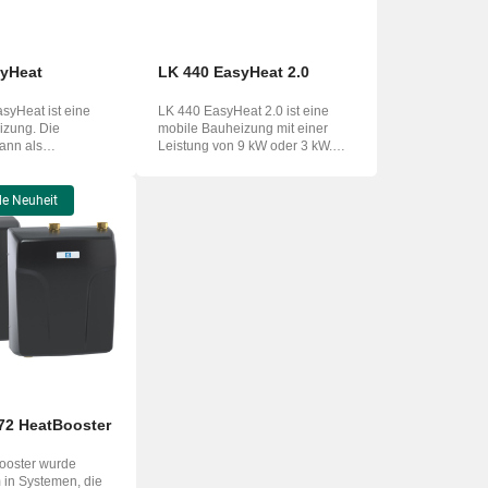
syHeat
LK 440 EasyHeat 2.0
syHeat ist eine
LK 440 EasyHeat 2.0 ist eine
izung. Die
mobile Bauheizung mit einer
ann als
Leistung von 9 kW oder 3 kW.
 Heizung dienen...
Die Bauheizung...
e Neuheit
72 HeatBooster
ooster wurde
m in Systemen, die