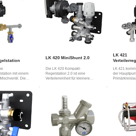
English
LK 421
LK 420 MiniShunt 2.0
egelstation
Verteilerre
ne
Die LK 420 Kompakt-
LK 421 kommt
lstation mit einem
Regelstation 2.0 ist eine
der Hauptpum
schventil. Die
Verteilereinheit für kleinere
Primärkreisla
kann lin...
Fußbodenheizflächen zum A...
Leistung der R