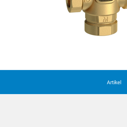
Suomi
English
Deutsch
Italiano
Yкраїнська
Suomi
Artikel