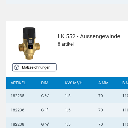
LK 552 - Aussengewinde
8 artikel
Maßzeichnungen
ARTIKEL
DIM.
KVS M³/H
A MM
B 
182235
G ¾"
1.5
70
11
182236
G 1"
1.5
70
11
182238
G ¾"
1.5
70
11