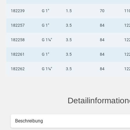
182239
G 1"
1.5
70
11
182257
G 1"
3.5
84
12
182258
G 1¼"
3.5
84
12
182261
G 1"
3.5
84
12
182262
G 1¼"
3.5
84
12
Detailinformatio
Beschreibung