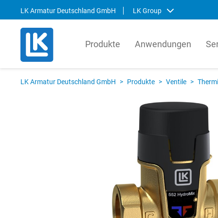
LK Armatur Deutschland GmbH
LK Group
Produkte
Anwendungen
Se
LK Armatur
LK Sy
LK Armatur Deutschland GmbH
>
Produkte
>
Ventile
>
Thermi
LK Armatur ist einer der führenden Ventil-
LK Sys
und Systemhersteller in Europa und
führen
fertigt jedes Jahr Millionen Ventile für den
Leitun
globalen SHK-Markt. Egal, welche Art von
Systeme
Lösungen wir liefern: Ventile,
unserer
Steuerungen, vorgefertigte Teile und
auch L
andere Komponenten belegen unser
Install
umfassendes Know-how immer wieder
Svens
aufs Neue.
Englis
Norsk
Svenska