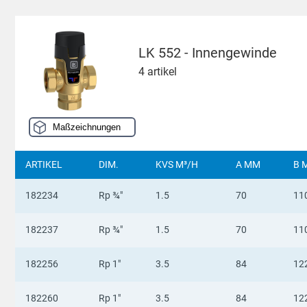
LK 552 - Innengewinde
4 artikel
Maßzeichnungen
ARTIKEL
DIM.
KVS M³/H
A MM
B 
182234
Rp ¾"
1.5
70
11
182237
Rp ¾"
1.5
70
11
182256
Rp 1"
3.5
84
12
182260
Rp 1"
3.5
84
12